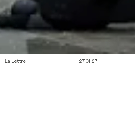
La Lettre
27.01.27
In
La Lettre
van Milo Rau
worden
familiegeschiedenissen van jonge kunstenaars
het vertrekpunt voor een zoektocht naar de
momenten waarop een leven stilletjes van
koers verandert.
Generatieconflicten, politieke geschiedenis,
liefde en dood verschijnen als breuklijnen die
pas achteraf leesbaar worden, maar intussen