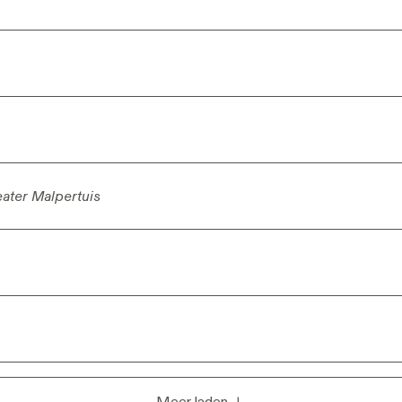
ater Malpertuis
ater Malpertuis
Meer laden