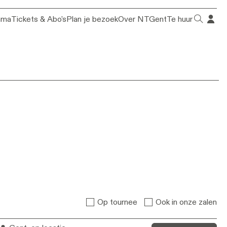
mma
Tickets & Abo's
Plan je bezoek
Over NTGent
Te huur
Op tournee
Ook in onze zalen