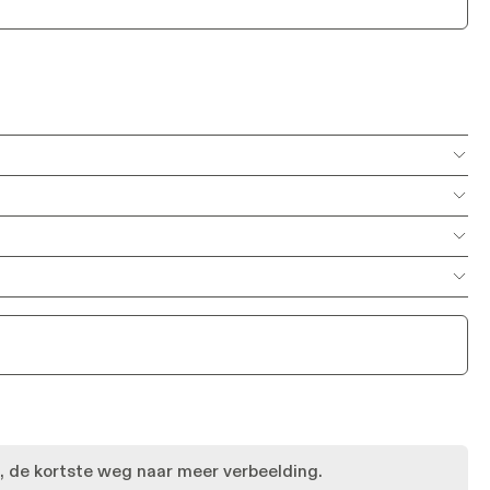
Meer info
Meer info
Meer info
Meer info
Meer info
Meer info
Meer info
Meer info
Meer info
Meer info
Meer info
Meer info
Meer info
ef, de kortste weg naar meer verbeelding.
Meer info