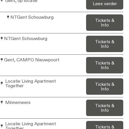
Gent, op locatie
Lees verder
NTGent Schouwburg
Tickets &
Info
NTGent Schouwburg
Tickets &
Info
Gent, CAMPO Nieuwpoort
Tickets &
Info
Locatie Living Apartment
Tickets &
Together
Info
Minnemeers
Tickets &
Info
Locatie Living Apartment
Tickets &
Together