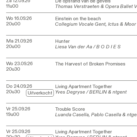
Za 12.09.26
De opstand van de gevels
De opstand van de gevels
11u00
Thomas Verstraeten & Opera Ballet 
Thomas Verstraeten & Opera Ballet 
Wo 16.09.26
Einstein on the beach
Einstein on the beach
20u00
Collegium Vocale Gent, Ictus & Moor
Collegium Vocale Gent, Ictus & Moor
Ma 21.09.26
Hunter
Hunter
20u00
Liesa Van der Aa / B O D I E S
Liesa Van der Aa / B O D I E S
Wo 23.09.26
The Harvest of Broken Promises
The Harvest of Broken Promises
20u30
Do 24.09.26
Living Apartment Together
Living Apartment Together
20u30
Yves Degryse / BERLIN & ntgent
Yves Degryse / BERLIN & ntgent
Uitverkocht
Vr 25.09.26
Trouble Score
Trouble Score
19u00
Luanda Casella, Pablo Casella & ntge
Luanda Casella, Pablo Casella & ntge
Vr 25.09.26
Living Apartment Together
Living Apartment Together
20u30