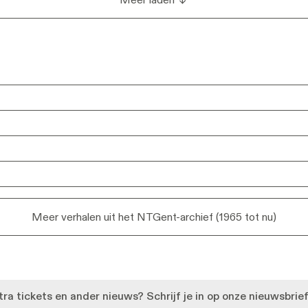
& partners
& partners
ntgent
ntgent
Meer verhalen uit het NTGent-archief (1965 tot nu)
nt
nt
n Zoo Humain
n Zoo Humain
xtra tickets en ander nieuws? Schrijf je in op onze nieuwsbri