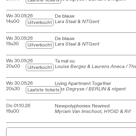
Wo 30.09.26
De blauw
De blauw
14u00
Lara Staal & NTGent
Lara Staal & NTGent
Uitverkocht
Wo 30.09.26
De blauw
De blauw
19u30
Lara Staal & NTGent
Lara Staal & NTGent
Uitverkocht
Wo 30.09.26
Ta mal ou
Ta mal ou
20u00
Louise Bergez & Laurens Aneca / The
Louise Bergez & Laurens Aneca / The
Uitverkocht
Wo 30.09.26
Living Apartment Together
Living Apartment Together
20u30
Yves Degryse / BERLIN & ntgent
Yves Degryse / BERLIN & ntgent
Laatste tickets
Do 01.10.26
Newpolyphonies Rewired
Newpolyphonies Rewired
16u00
Myriam Van Imschoot, HYOID & Rif
Myriam Van Imschoot, HYOID & Rif