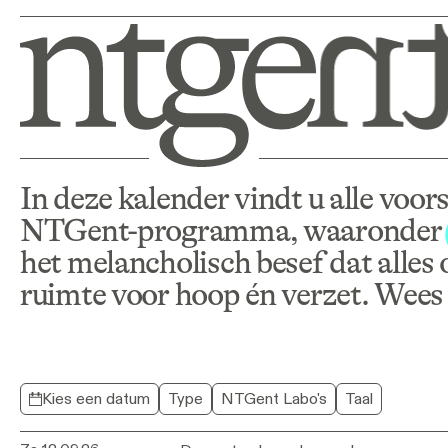
In deze kalender vindt u alle voor
Programma
NTGent-programma, waaronder
het melancholisch besef dat alles
ruimte voor hoop én verzet. Wee
Kies een datum
Type
NTGent Labo's
Taal