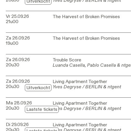
Yves Degryse / BERLIN & ntgent
Yves Degryse / BERLIN & ntgent
Uitverkocht
Vr 25.09.26
The Harvest of Broken Promises
The Harvest of Broken Promises
21u00
Za 26.09.26
The Harvest of Broken Promises
The Harvest of Broken Promises
19u00
Za 26.09.26
Trouble Score
Trouble Score
20u30
Luanda Casella, Pablo Casella & ntge
Luanda Casella, Pablo Casella & ntge
Za 26.09.26
Living Apartment Together
Living Apartment Together
20u30
Yves Degryse / BERLIN & ntgent
Yves Degryse / BERLIN & ntgent
Uitverkocht
Ma 28.09.26
Living Apartment Together
Living Apartment Together
20u30
Yves Degryse / BERLIN & ntgent
Yves Degryse / BERLIN & ntgent
Laatste tickets
Di 29.09.26
Living Apartment Together
Living Apartment Together
20u30
Yves Degryse / BERLIN & ntgent
Yves Degryse / BERLIN & ntgent
Laatste tickets