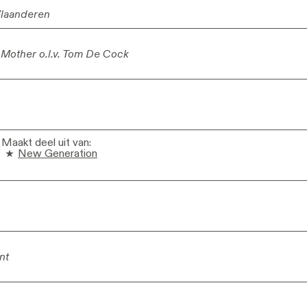
Vlaanderen
Vlaanderen
 Mother o.l.v. Tom De Cock
 Mother o.l.v. Tom De Cock
Maakt deel uit van
:
New Generation
nt
nt