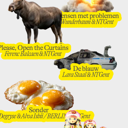
Mensen met problemen
Mensen met problemen
Wunderbaum & NTGent
Wunderbaum & NTGent
Please, Open the Curtains
Please, Open the Curtains
Ferenc Balcaen & NTGent
Ferenc Balcaen & NTGent
De blauw
De blauw
Lara Staal & NTGent
Lara Staal & NTGent
Sonder
Sonder
Degryse & Alva Ishii / BERLIN & NTGent
Degryse & Alva Ishii / BERLIN & NTGent