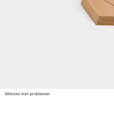
Mensen met problemen
'Mensen met problemen', een unieke samenwerki