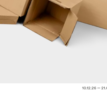
10.12.26 — 21
ng tussen NTGent en de
Data