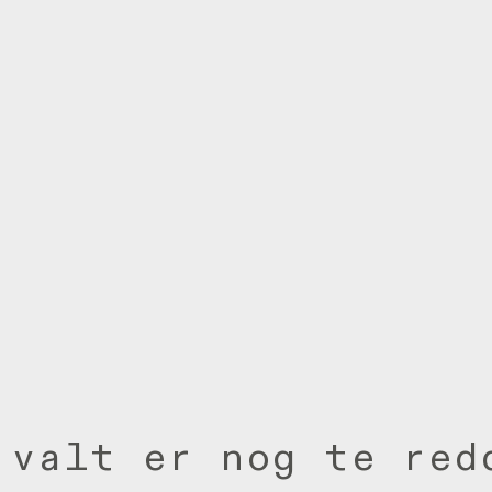
Première
10.12.26 — 21.03.27
valt
er
nog
te
red