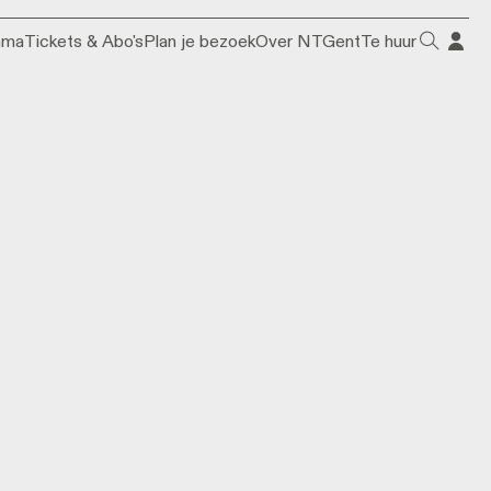
mma
Tickets & Abo's
Plan je bezoek
Over NTGent
Te huur