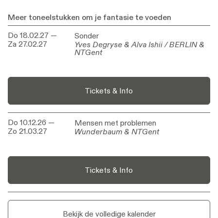
In samenwerking
Jeugdstraathoekwerk Stad Gent,
met
Arktos, oetang, vlaio, Ha Concerts
Meer toneelstukken om je fantasie te voeden
Productie
NTGent
Do 18.02.27
—
Sonder
Sonder
Za 27.02.27
Yves Degryse & Alva Ishii / BERLIN &
Yves Degryse & Alva Ishii / BERLIN &
NTGent
NTGent
Tickets & Info
Do 10.12.26
—
Mensen met problemen
Mensen met problemen
Zo 21.03.27
Wunderbaum & NTGent
Wunderbaum & NTGent
Tickets & Info
Bekijk de volledige kalender