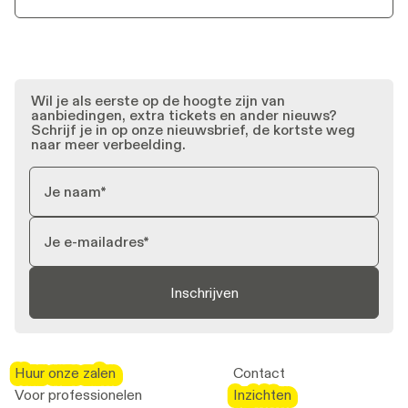
Wil je als eerste op de hoogte zijn van
aanbiedingen, extra tickets en ander nieuws?
Schrijf je in op onze nieuwsbrief, de kortste weg
naar meer verbeelding.
Inschrijven
Huur onze zalen
Huur onze zalen
Contact
Voor professionelen
Inzichten
Inzichten