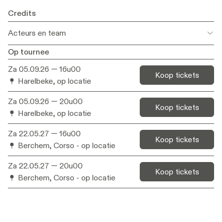
Credits
Acteurs en team
Op tournee
Met
Armin Mola & Arber Aliaj
Za 05.09.26
— 16u00
Koop tickets
Harelbeke, op locatie
Tekst
Lara Staal, Armin Mola, Arber Aliaj,
Joram Kunde Boumkwo
Za 05.09.26
— 20u00
Koop tickets
Regie
Lara Staal
Harelbeke, op locatie
Dramaturgie
Matthias Velle
Za 22.05.27
— 16u00
Koop tickets
Muziekontwerp
Berchem, Corso - op locatie
Joram Kunde Boumkwo
Decorontwerp
Philippe Van de Velde
Za 22.05.27
— 20u00
Koop tickets
Berchem, Corso - op locatie
Kostuums
Marij De Brabandere
Met bijzondere
Serdi Faki Alici
dank aan