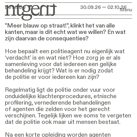
Première
De blauw
30.09.26 — 02.10.26
30.09.26 — 02.10.26
Menu
"Meer blauw op straat!", klinkt het van alle
kanten, maar is dit echt wat we willen? En wat
zijn daarvan de consequenties?
Hoe bepaalt een politieagent nu eigenlijk wat
‘verdacht’ is en wat niet? Hoe zorg je er als
samenleving voor dat iedereen een gelijke
behandeling krijgt? Wat is er nodig zodat
de politie er voor iedereen kan zijn?
Regelmatig ligt de politie onder vuur voor
onduidelijke klachtenprocedures, etnische
profilering, vernederende behandelingen
of agenten die zelden voor het gerecht
verschijnen. Tegelijk lijken we soms te vergeten
dat de politie ook maar uit mensen bestaat.
Na een korte opleiding worden agenten