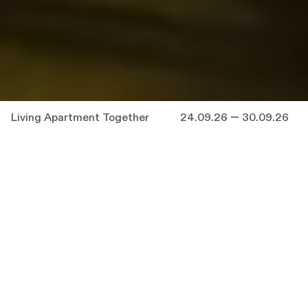
Living Apartment Together
24.09.26 — 30.09.26
Als een blik sardientjes opent zich op magische
wijze de gevel van een appartementsblok. De
stad raast voorbij, maar onze blik vertraagt.
Een man met een geliefde die maar niet
terugbelt. Een sleutelkind met een microscoop.
Een dolverliefd jong stel dat plots de dood ziet
opdoemen.
Living Apartment Together
vertelt
de levens van 13 bewoners van een flatgebouw
en één hond. De levens raken via een lied dat
door muren sijpelt, een pizza die verkeerd