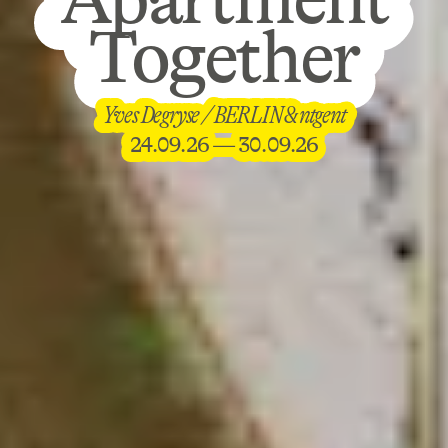
Together
Together
Living
Apartment
Yves Degryse / BERLIN & ntgent
Yves Degryse / BERLIN & ntgent
Together
24.09.26 — 30.09.26
24.09.26 — 30.09.26