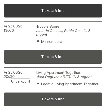
Tickets & Info
Vr 25.09.26
Trouble Score
Trouble Score
19u00
Luanda Casella, Pablo Casella &
Luanda Casella, Pablo Casella &
ntgent
ntgent
Minnemeers
Tickets & Info
Vr 25.09.26
Living Apartment Together
Living Apartment Together
20u30
Yves Degryse / BERLIN & ntgent
Yves Degryse / BERLIN & ntgent
Uitverkocht
Locatie Living Apartment Together
Tickets & Info