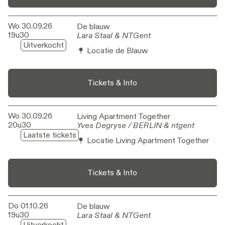
Wo 30.09.26
De blauw
De blauw
19u30
Lara Staal & NTGent
Lara Staal & NTGent
Uitverkocht
Locatie de Blauw
Tickets & Info
Wo 30.09.26
Living Apartment Together
Living Apartment Together
20u30
Yves Degryse / BERLIN & ntgent
Yves Degryse / BERLIN & ntgent
Laatste tickets
Locatie Living Apartment Together
Tickets & Info
Do 01.10.26
De blauw
De blauw
19u30
Lara Staal & NTGent
Lara Staal & NTGent
Uitverkocht