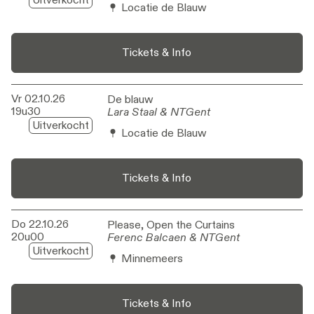
Locatie de Blauw
Tickets & Info
Vr 02.10.26
De blauw
De blauw
19u30
Lara Staal & NTGent
Lara Staal & NTGent
Uitverkocht
Locatie de Blauw
Tickets & Info
Do 22.10.26
Please, Open the Curtains
Please, Open the Curtains
20u00
Ferenc Balcaen & NTGent
Ferenc Balcaen & NTGent
Uitverkocht
Minnemeers
Tickets & Info