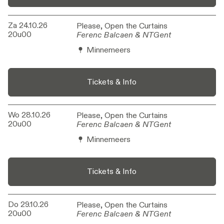
Za 24.10.26
Please, Open the Curtains
Please, Open the Curtains
20u00
Ferenc Balcaen & NTGent
Ferenc Balcaen & NTGent
Minnemeers
Tickets & Info
Wo 28.10.26
Please, Open the Curtains
Please, Open the Curtains
20u00
Ferenc Balcaen & NTGent
Ferenc Balcaen & NTGent
Minnemeers
Tickets & Info
Do 29.10.26
Please, Open the Curtains
Please, Open the Curtains
20u00
Ferenc Balcaen & NTGent
Ferenc Balcaen & NTGent