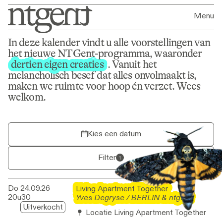
Menu
In deze kalender vindt u alle voorstellingen van
Programma
het nieuwe NTGent-programma, waaronder
dertien eigen creaties
dertien eigen creaties
. Vanuit het
melancholisch besef dat alles onvolmaakt is,
maken we ruimte voor hoop én verzet. Wees
welkom.
Kies een datum
Filter
1
Do 24.09.26
Living Apartment Together
Living Apartment Together
20u30
Yves Degryse / BERLIN & ntgent
Yves Degryse / BERLIN & ntgent
Uitverkocht
Locatie Living Apartment Together