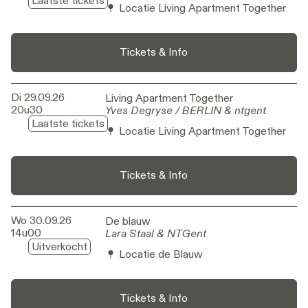
Laatste tickets
Locatie Living Apartment Together
Tickets & Info
Di 29.09.26
Living Apartment Together
Living Apartment Together
20u30
Yves Degryse / BERLIN & ntgent
Yves Degryse / BERLIN & ntgent
Laatste tickets
Locatie Living Apartment Together
Tickets & Info
Wo 30.09.26
De blauw
De blauw
14u00
Lara Staal & NTGent
Lara Staal & NTGent
Uitverkocht
Locatie de Blauw
Tickets & Info