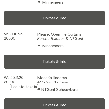
Minnemeers
Tickets & Info
Vr 30.10.26
Please, Open the Curtains
Please, Open the Curtains
20u00
Ferenc Balcaen & NTGent
Ferenc Balcaen & NTGent
Minnemeers
Tickets & Info
Wo 25.11.26
Medea's kinderen
Medea's kinderen
20u00
Milo Rau  & ntgent
Milo Rau & ntgent
Laatste tickets
NTGent Schouwburg
Tickets & Info