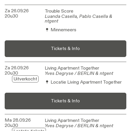
Za 26.09.26
Trouble Score
Trouble Score
20u30
Luanda Casella, Pablo Casella &
Luanda Casella, Pablo Casella &
ntgent
ntgent
Minnemeers
Tickets & Info
Za 26.09.26
Living Apartment Together
Living Apartment Together
20u30
Yves Degryse / BERLIN & ntgent
Yves Degryse / BERLIN & ntgent
Uitverkocht
Locatie Living Apartment Together
Tickets & Info
Ma 28.09.26
Living Apartment Together
Living Apartment Together
20u30
Yves Degryse / BERLIN & ntgent
Yves Degryse / BERLIN & ntgent