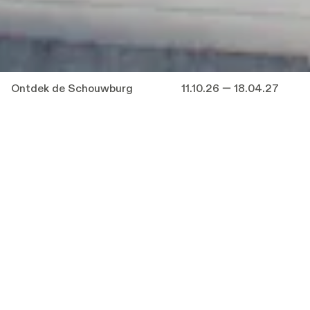
Ontdek de Schouwburg
11.10.26 — 18.04.27
Onze Schouwbrug is een impressionant
doolhof van gangen, loges en ateliers dat
geschiedenis ademt.
Op verschillende zondagen doorheen het
seizoen stellen we ons gebouw open voor een
uitgebreide rondleiding achter de schermen.
Reis met ons terug in de tijd en leer het
gebouw op een andere manier kennen.
Inschrijven is noodzakelijk.
Praktische info