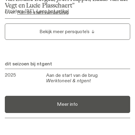
Vegt en Lucie Plasschaert
Etcetera (BE)
, 
Lees het artikel
Over
:
Aan de start van de brug
Bekijk meer persquote's
dit seizoen bij ntgent
2025
Aan de start van de brug
Aan de start van de brug
Werktoneel & ntgent
Werktoneel & ntgent
Meer info