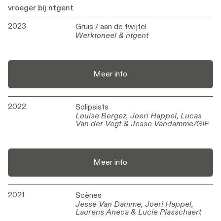
vroeger bij ntgent
2023
Gruis / aan de twijfel
Gruis / aan de twijfel
Werktoneel & ntgent
Werktoneel & ntgent
Meer info
2022
Solipsists
Solipsists
Louise Bergez, Joeri Happel, Lucas
Louise Bergez, Joeri Happel, Lucas
Van der Vegt & Jesse Vandamme/GIF
Van der Vegt & Jesse Vandamme/GIF
Meer info
2021
Scènes
Scènes
Jesse Van Damme, Joeri Happel,
Jesse Van Damme, Joeri Happel,
Laurens Aneca & Lucie Plasschaert
Laurens Aneca & Lucie Plasschaert