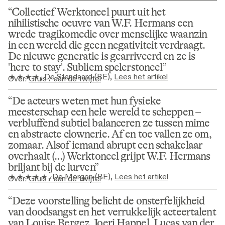
Collectief Werktoneel puurt uit het 
nihilistische oeuvre van W.F. Hermans een 
wrede tragikomedie over menselijke waanzin 
in een wereld die geen negativiteit verdraagt. 
De nieuwe generatie is gearriveerd en ze is 
'here to stay'. ­Subliem spelerstoneel
, 
De Standaard (BE)
, 
Lees het artikel
Over
:
Gruis / aan de twijfel
De acteurs weten met hun fysieke 
meesterschap een hele wereld te scheppen – 
verbluffend subtiel balanceren ze tussen mime 
en abstracte clownerie. Af en toe vallen ze om, 
zomaar. Alsof iemand abrupt een schakelaar 
overhaalt (...) Werktoneel grijpt W.F. Hermans 
briljant bij de lurven
, 
De Morgen (BE)
, 
Lees het artikel
Over
:
Gruis / aan de twijfel
Deze voorstelling belicht de onsterfelijkheid 
van doodsangst en het verrukkelijk acteertalent 
van Louise Bergez, Joeri Happel, Lucas van der 